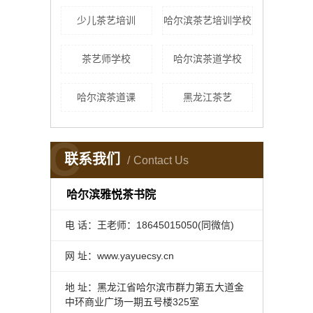
少儿茶艺培训
哈尔滨茶艺培训学校
茶艺师学校
哈尔滨茶道学校
哈尔滨茶道课
黑龙江茶艺
C
联系我们
Contact Us
哈尔滨雅悦茶书院
电 话：王老师：18645015050(同微信)
网 址：www.yayuecsy.cn
地 址：黑龙江省哈尔滨市群力第五大道金
中环商业广场一期五号楼325室