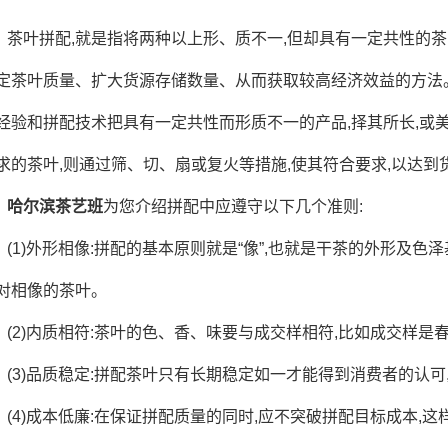
茶叶拼配,就是指将两种以上形、质不一,但却具有一定共性的
定茶叶质量、扩大货源存储数量、从而获取较高经济效益的方法
经验和拼配技术把具有一定共性而形质不一的产品,择其所长,或美
求的茶叶,则通过筛、切、扇或复火等措施,使其符合要求,以达到
哈尔滨茶艺班
为您介绍拼配中应遵守以下几个准则:
(1)外形相像:拼配的基本原则就是“像”,也就是干茶的外形及色
对相像的茶叶。
(2)内质相符:茶叶的色、香、味要与成交样相符,比如成交样是
(3)品质稳定:拼配茶叶只有长期稳定如一才能得到消费者的认可
(4)成本低廉:在保证拼配质量的同时,应不突破拼配目标成本,