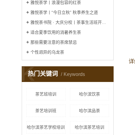
雅悦茶学丨浪漫包容的红茶
雅悦茶学丨“今日立秋” 秋季养生之道
雅悦茶书院 · 大庆分校丨茶事生活班开课啦
适合夏季饮用的消暑养生茶
那些需要注意的茶席禁忌
个性迥异的乌龙茶
详
K
热门关键词
Keywords
茶艺班培训
哈尔滨饮茶
茶艺培训班
哈尔滨品茶
哈尔滨茶艺学校培训
哈尔滨茶艺培训