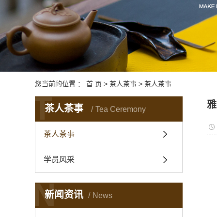
您当前的位置 ：
首 页
>
茶人茶事
>
茶人茶事
T
雅
茶人茶事
Tea Ceremony
茶人茶事
学员风采
N
新闻资讯
News