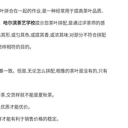
茶叶拼合在一起的作业,是一种经常用于提高茶叶品质、
。
哈尔滨茶艺学校
提示您茶叶拼配,是通过评茶师的感
其形,或匀其色,或提其香,或浓其味;对部分不符合拼配
货样相符的目的。
泽基一致。但是,无论怎么拼配,相像的茶叶是没有的,只有
春茶,交货样就不能是夏秋茶。
,优质才能优价。
这样才能有利于销售价格的稳定。