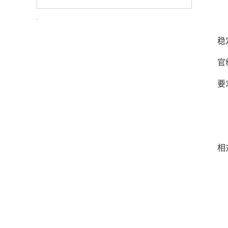
稳
官
要
相