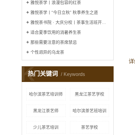
雅悦茶学丨浪漫包容的红茶
雅悦茶学丨“今日立秋” 秋季养生之道
雅悦茶书院 · 大庆分校丨茶事生活班开课啦
适合夏季饮用的消暑养生茶
那些需要注意的茶席禁忌
个性迥异的乌龙茶
详
K
热门关键词
Keywords
哈尔滨茶艺培训师
黑龙江茶艺学校
黑龙江茶艺师
哈尔滨茶艺班培训
少儿茶艺培训
茶艺学校