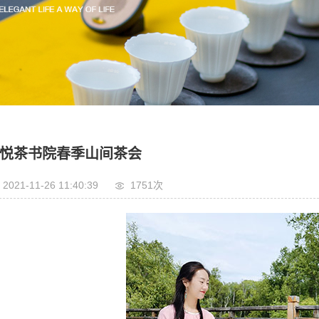
日本茶道体验课
茶学一对一自选课程
茶事生活初级班
葡萄酒品鉴课
悦茶书院春季山间茶会
2021-11-26 11:40:39
1751次