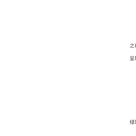
之
呈
绿