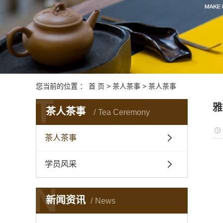
您当前的位置 ：
首 页
>
茶人茶事
>
茶人茶事
T
雅
茶人茶事
Tea Ceremony
茶人茶事
学员风采
N
新闻资讯
News